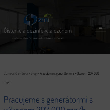
Preskočiť
na
Čistenie a dezinfekcia ozónom
obsah
Profesionálne čistenie a dezinfekcia ozónom.
Domovská stránka
»
Blog
»
Pracujeme s generátormi s výkonom 207 000
mg/h
Pracujeme s generátormi s
výkonom 207 000 mg/h