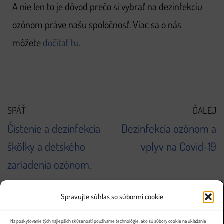
A nie len to je dôvod prečo si vybrať na dezinfekciu
ozónom práve našu spoločnosť. Viac sa o nás
môžete
dočítať tu.
SPÄŤ
ĎALEJ
Čistenie a dezinfekcia
Dezinfekcia ozónom a
škôlky a detského
vplyv na Covid-19
zariadenia ozónom.
Spravujte súhlas so súbormi cookie
Na poskytovanie tých najlepších skúseností používame technológie, ako sú súbory cookie na ukladanie